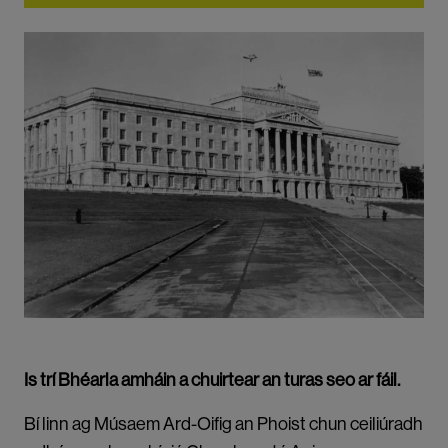
Is trí Bhéarla amháin a chuirtear an turas seo ar fáil.
Bí linn ag Músaem Ard-Oifig an Phoist chun ceiliúradh