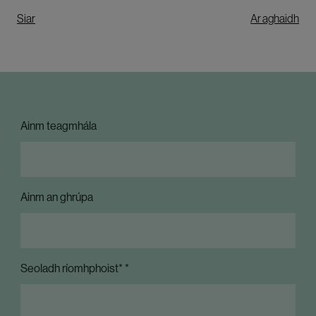
Siar
Ar aghaidh
Ainm teagmhála
Ainm an ghrúpa
Seoladh ríomhphoist*
*