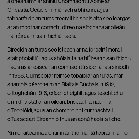
a dhéanamh ar shíniú Chomhaontú Aoine an
Chéasta. Ócáid chinniúnach a bhí ann, agus
tabharfaidh an turas treoraithe speisialta seo léargas
ar an mbóthar corrach i dtreo na síochána ar oileán
na hÉireann san fhichiú haois.
Díreoidh an turas seo isteach ar na forbairtí móra i
stair pholaitiúil agus shóisialta na hÉireann san fhichiú
haois as ar eascair an comhaontú síochána a síníodh
in 1998. Cuimseofar réimse topaicí ar an turas, mar
shampla géarchéim an Rialtais Dúchais in 1912,
olltoghchán 1918, críochdheighilt agus teacht chun
cinn dhá stát ar an oileán, briseadh amach na
dTrioblóidí, agus an chomhroinnt cumhachta i
dTuaisceart Éireann ó thús an aonú haois is fiche.
Ní mór áiteanna a chur in áirithe mar tá teorainn ar líon