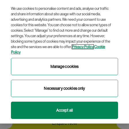
We use cookies to personalise content and ads, analyse our traffic
Déan áirithint
and share information about site usage with our social media,
anois
advertising and analytics partners. We need your consent to use
cookies for this website. You can choose not to allow some types of
cookies. Select “Manage” to find out more and change our default
settings. You can adjust your preferences at any time. However,
blocking some types of cookies may impact your experience of the
English
site and the services we are able to offer.
Privacy Policy
Cookie
Turas Comórtha
Policy
Gaeilge
Chomhaontú Aoine an
Manage cookies
Chéasta
Necessary cookies only
Accept all
Enquire Now