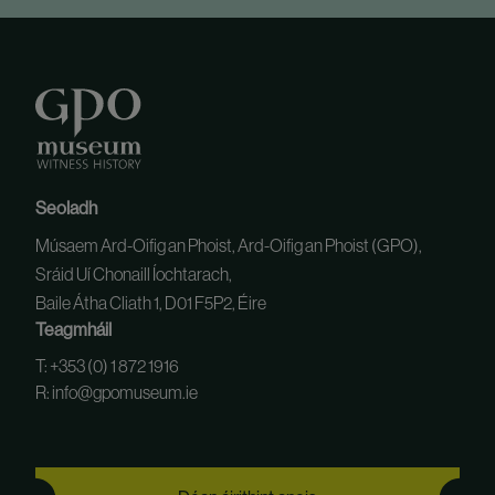
Seoladh
Músaem Ard-Oifig an Phoist, Ard-Oifig an Phoist (GPO),
Sráid Uí Chonaill Íochtarach,
Baile Átha Cliath 1, D01 F5P2, Éire
Teagmháil
T: +353 (0) 1 872 1916
R: info@gpomuseum.ie