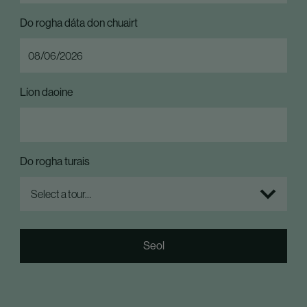
Do rogha dáta don chuairt
Líon daoine
Do rogha turais