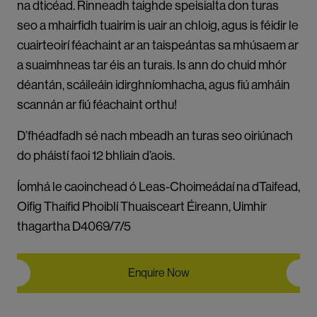
na dticéad. Rinneadh taighde speisialta don turas
seo a mhairfidh tuairim is uair an chloig, agus is féidir le
cuairteoirí féachaint ar an taispeántas sa mhúsaem ar
a suaimhneas tar éis an turais. Is ann do chuid mhór
déantán, scáileáin idirghníomhacha, agus fiú amháin
scannán ar fiú féachaint orthu!
D’fhéadfadh sé nach mbeadh an turas seo oiriúnach
do pháistí faoi 12 bhliain d’aois.
Íomhá le caoinchead ó Leas-Choimeádaí na dTaifead,
Oifig Thaifid Phoiblí Thuaisceart Éireann, Uimhir
thagartha D4069/7/5
Enquire Now